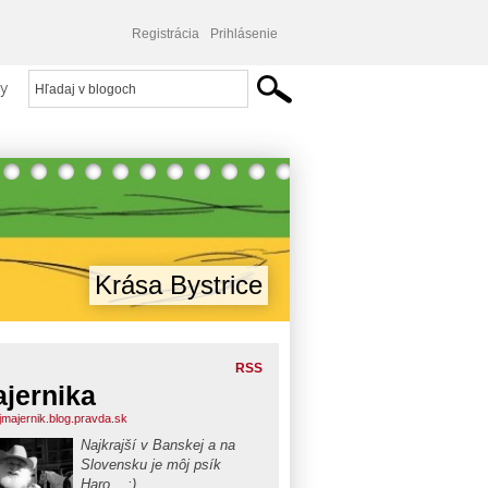
Registrácia
Prihlásenie
y
Krása Bystrice
RSS
jernika
jmajernik.blog.pravda.sk
Najkrajší v Banskej a na
Slovensku je môj psík
Haro... ;)