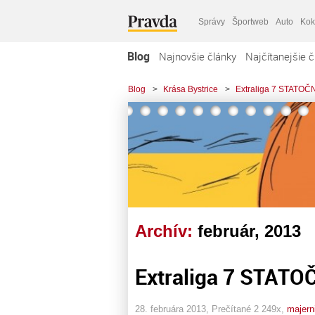
Správy
Športweb
Auto
Kok
Blog
Najnovšie články
Najčítanejšie č
Blog
>
Krása Bystrice
>
Extraliga 7 STATOČN
Archív:
február, 2013
Extraliga 7 STATO
28. februára 2013, Prečítané 2 249x,
majern