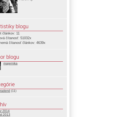
tistiky blogu
t článkov: 11
ová čítanosť: 51032x
merná čítanosť článkov: 4639x
or blogu
majernika
egórie
radené
(11)
hív
ár 2014
st 2013