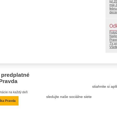
júl 2
máj 
febr
dece
Od
Foto
Najle
Prav
TV p
Všetk
 predplatné
Pravda
stiahnite si ap
ormácie na každý deň
sledujte naše sociálne siete
íka Pravda