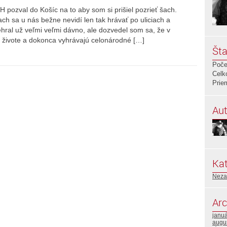
ozval do Košíc na to aby som si prišiel pozrieť šach.
h sa u nás bežne nevidí len tak hrávať po uliciach a
ral už veľmi veľmi dávno, ale dozvedel som sa, že v
ri živote a dokonca vyhrávajú celonárodné […]
Šta
Poče
Celk
Prie
Aut
Kat
Neza
Arc
janu
augu