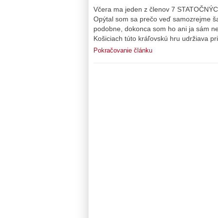
Včera ma jeden z členov 7 STATOČNÝCH p
Opýtal som sa prečo veď samozrejme šac
podobne, dokonca som ho ani ja sám neh
Košiciach túto kráľovskú hru udržiava p
Pokračovanie článku