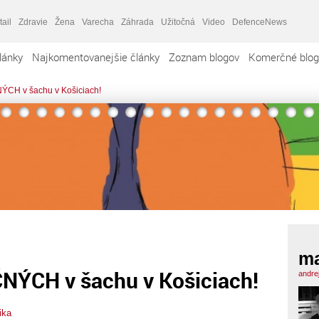
tail
Zdravie
Žena
Varecha
Záhrada
Užitočná
Video
DefenceNews
lánky
Najkomentovanejšie články
Zoznam blogov
Komerčné blog
ÝCH v šachu v Košiciach!
ma
ČNÝCH v šachu v Košiciach!
andre
ika