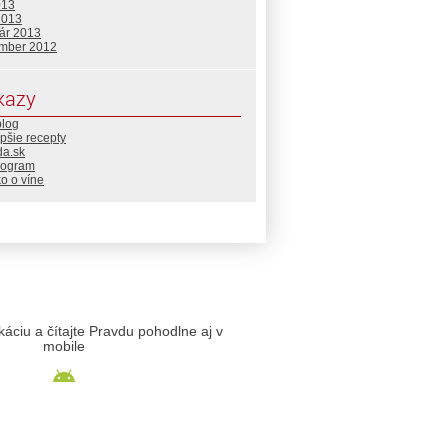
013
2013
uár 2013
mber 2012
kazy
blog
pšie recepty
da.sk
rogram
o o víne
likáciu a čítajte Pravdu pohodlne aj v
mobile